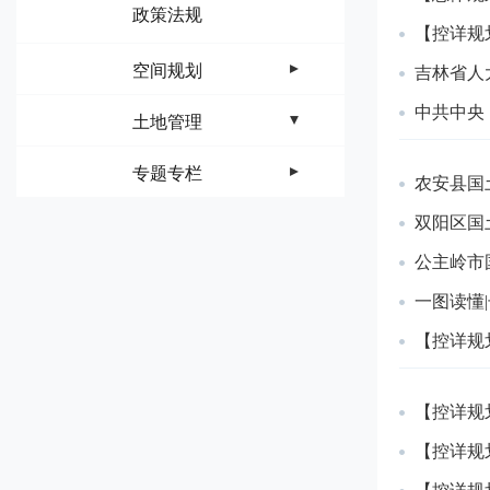
政策法规
【控详规
空间规划
吉林省人
中共中央
土地管理
专题专栏
农安县国
双阳区国土
公主岭市
一图读懂|
【控详规
【控详规
【控详规