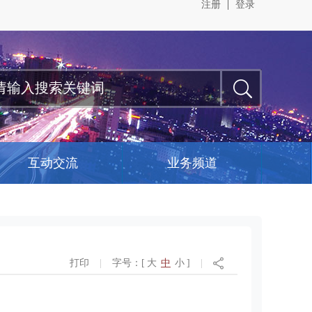
注册
登录
互动交流
业务频道
打印
|
字号：[
大
中
小
]
|