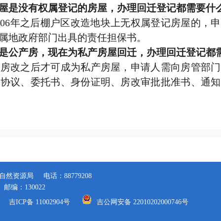
屋是没有权属登记的房屋，办理回迁登记都需要什
06年之后棚户区改造地块上无权属登记房屋的，申
属地政府部门出具的责任担保书。
是公产房，现在为私产房屋回迁，办理回迁登记都
改之后才可成为私产房屋，申请人需向房管部门
迁协议、委托书、身份证明、房改审批批准书、通知
自然资源局
电话：88779208
邮编：130022
吉ICP备 11002904号
吉公网安备 22010202000746号