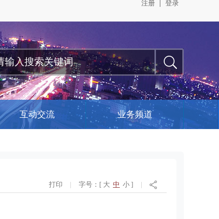
注册
登录
互动交流
业务频道
打印
|
字号：[
大
中
小
]
|