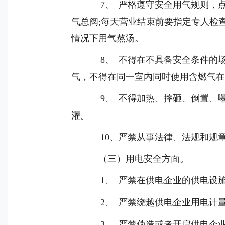
7
、
严格遵守安全用气规则，
气总阀
;
每天营业结束前要指定专人检
情况下用气熬汤。
8
、
不得在不具备安全条件的
气，不得在同一室内同时使用含燃气
9
、
不得加热、摔砸、倒置、
灌。
10
、严禁从事法律、法规和规
（三）用电安全方面。
1
、
严禁在供电企业的供电设
2
、
严禁绕越供电企业用电计
3
、
严禁伪造或者开启供电企