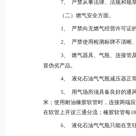
7
、
严禁从事法律、法规和规
（二）燃气安全方面。
1
、
严禁向无燃气经营许可证
2
、
严禁使用检测标牌不清晰
3
、
燃气器具、气瓶、连接管
冒伪劣产品。
4
、
液化石油气气瓶减压器正
5
、
用气场所须具备良好的通
米；使用耐油橡胶软管时，连接两端
在软管上开设三通分流；橡胶软管每
1
6
、
液化石油气气瓶只能在烹