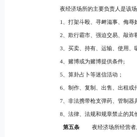
夜经济场所的主要负责人是该场
1
、打架斗殴、寻衅滋事、侮辱
2
、欺行霸市、强迫交易、敲诈
3
、买卖、持有、运输、使用、
4
、赌博或为赌博提供条件
;
5
、算卦占卜等迷信活动；
6
、制作、复制、出售、出租或
7
、非法携带枪支弹药、管制器
8
、法律、法规和规章禁止的其
第五条
夜经济场所经营者