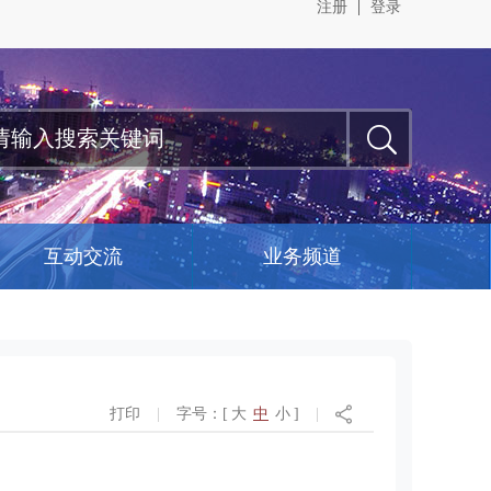
注册
登录
互动交流
业务频道
打印
|
字号：[
大
中
小
]
|