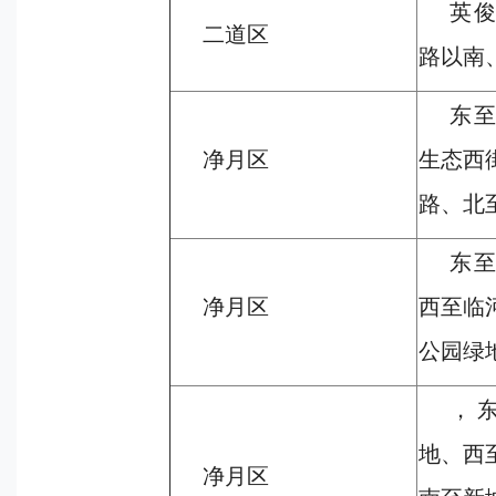
英
二道区
路以南
东
净月区
生态西
路、北
东
净月区
西至临
公园绿
，
地、西
净月区