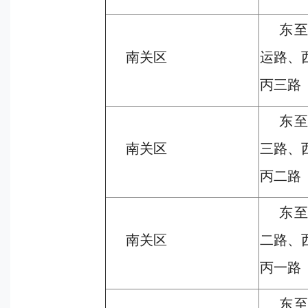
东
南关区
运路、
丙三路
东
南关区
三路、
丙二路
东
南关区
二路、
丙一路
东