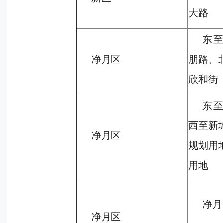
大路
东
净月区
朋路、
欣和街
东
西至新
净月区
规划用
用地
净月
净月区