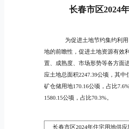
长春市区202
为促进土地节约集约利用
地的前瞻性，促进土地资源有效
置、成熟度、市场形势等各方面
应土地总面积
2247.39
公顷，其中
矿仓储用地
170.16
公顷，占比
7.6
1580.15
公顷，占比
70.3
%。
长春市区
2024年住宅用地供