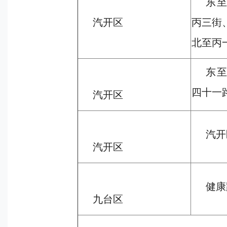
东
汽开区
丙三街
北至丙
东
四十一
汽开区
汽开
汽开区
健康
九台区