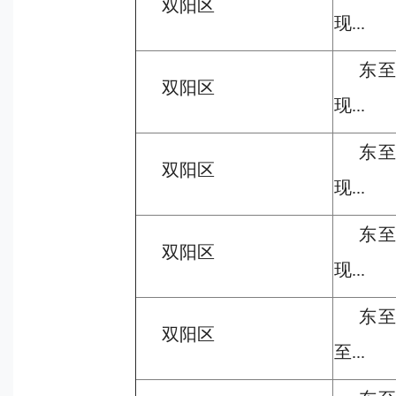
双阳区
现
...
东
双阳区
现
...
东
双阳区
现
...
东
双阳区
现
...
东
双阳区
至
...