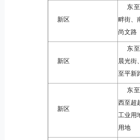
东
新区
畔街、
尚文路
东
新区
晨光街
至平新
东
西至超
新区
工业用
用地