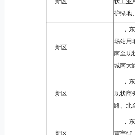
新区
状工业
护绿地
，
场站用
新区
南至现
城南大
，
新区
现状商
路、北
，
新区
震宇街