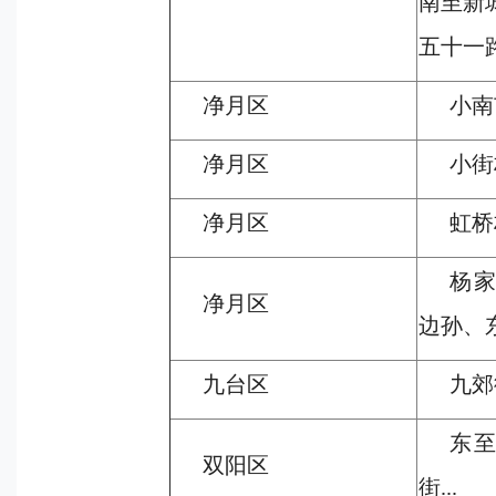
南至新
五十一
净月区
小南
净月区
小街
净月区
虹桥
杨
净月区
边孙、
九台区
九郊
东
双阳区
街
...