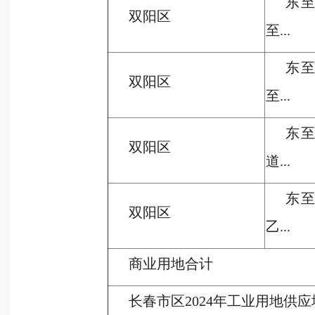
东
双阳区
至
...
东
双阳区
至
...
东
双阳区
道
...
东
双阳区
乙
...
商业用地合计
长春市区
2024年工业用地供