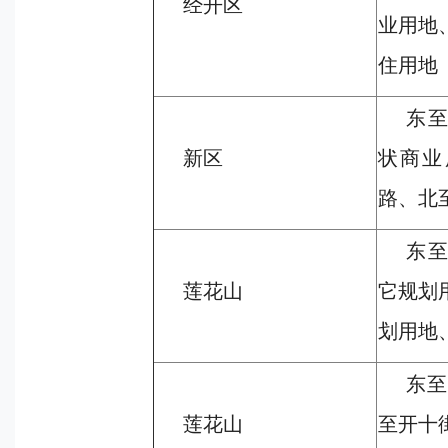
经开区
业用地
住用地
东
新区
状商业
路、北
东
莲花山
它规划
划用地
东至
莲花山
至开十