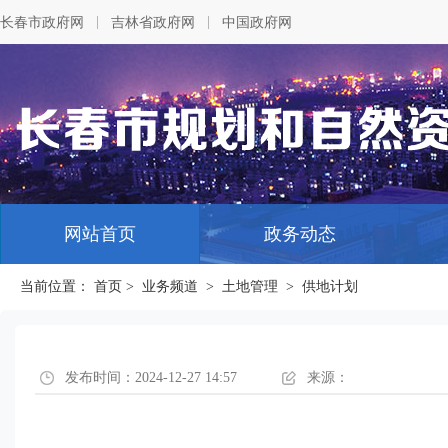
|
|
长春市政府网
吉林省政府网
中国政府网
网站首页
政务动态
当前位置：
首页
>
业务频道
>
土地管理
>
供地计划
发布时间：2024-12-27 14:57
来源：