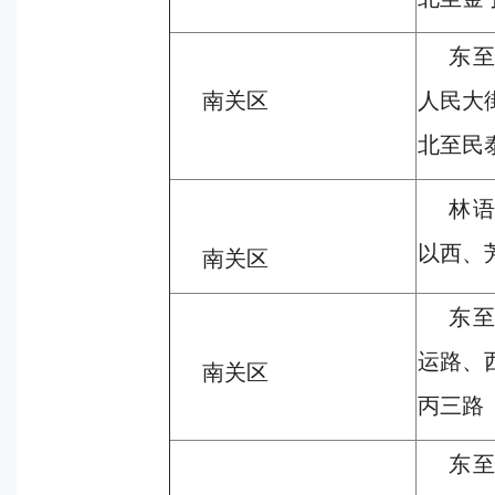
东
南关区
人民大
北至民
林
以西、
南关区
东
运路、
南关区
丙三路
东