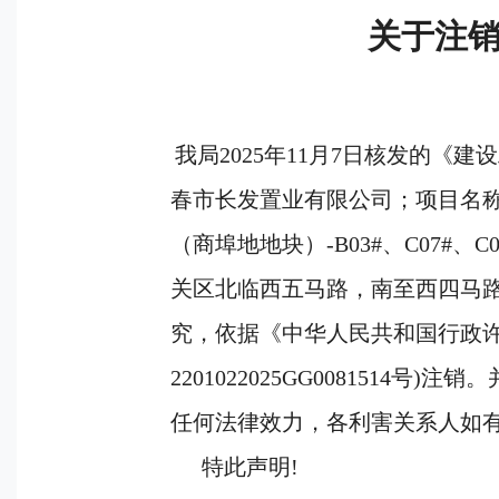
关于注
我局
202
5
年
11
月
7
日核发的《建设
春市长发置业有限公司
；
项目名
（商埠地地块）
-B03#
、
C07#
、
C0
关区北临西五马路，南至西四马
究，依据《中华人民共和国行政
2201022025GG0081514
号
)
注销。
任何法律效力，各利害关系人如
特此声明
!